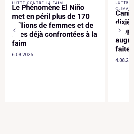
LUTTE 
LUTTE CONTRE LA FAIM
Le Phénomène El Niño
CLIMATI
Canic
met en péril plus de 170
dixiè
millions de femmes et de
suppl
filles déjà confrontées à la
augme
faim
faite
6.08.2026
4.08.20