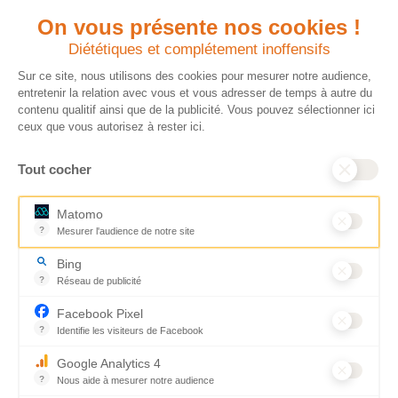
En savoir plus
transparence et de
rigueur dans
On vous présente nos cookies !
l’utilisation de vos
Diététiques et complétement inoffensifs
dons. Votre générosité
est essentielle pour
Sur ce site, nous utilisons des cookies pour mesurer notre audience,
aider les populations
entretenir la relation avec vous et vous adresser de temps à autre du
qui en ont le plus
contenu qualitif ainsi que de la publicité. Vous pouvez sélectionner ici
besoin.
ceux que vous autorisez à rester ici.
En savoir plus
Tout cocher
© CARE
Mentions légales
Cookies
Matomo
France
Accessibilité : non conforme
Plan du site
?
Mesurer l'audience de notre site
2026
Développé par Novius
Outil analytique (alternative à Google Analytics) collectant des don
Bing
?
Réseau de publicité
Moteur de recherche / Navigateur
Facebook Pixel
?
Identifie les visiteurs de Facebook
Permet de suivre les actions du visiteur sur le site web, et de voir
Google Analytics 4
?
Nous aide à mesurer notre audience
Essentiel pour la gestion du site web, il permet de mesurer des indi