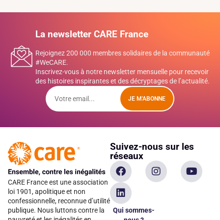
La newsletter CARE France
Rejoignez 200 000 membres solidaires de la communauté
#WeCARE.
Inscrivez-vous à notre newsletter mensuelle pour recevoir
des histoires inspirantes et des décryptages de l’actualité.
JE M'ABONNE
Suivez-nous sur les
réseaux
CARE France est une association
loi 1901, apolitique et non
confessionnelle, reconnue d’utilité
Qui sommes-
publique. Nous luttons contre la
pauvreté et les inégalités en
nous ?