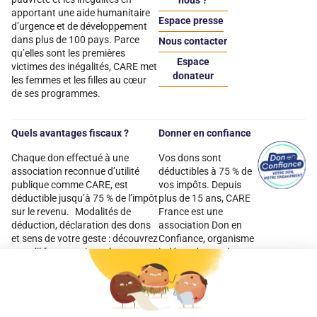
apportant une aide humanitaire
Espace presse
d’urgence et de développement
dans plus de 100 pays. Parce
Nous contacter
qu’elles sont les premières
Espace
victimes des inégalités, CARE met
donateur
les femmes et les filles au cœur
de ses programmes.
Quels avantages fiscaux ?
Donner en confiance
Chaque don effectué à une
Vos dons sont
association reconnue d’utilité
déductibles à 75 % de
publique comme CARE, est
vos impôts. Depuis
déductible jusqu’à 75 % de l’impôt
plus de 15 ans, CARE
sur le revenu. Modalités de
France est une
déduction, déclaration des dons
association Don en
et sens de votre geste : découvrez
Confiance, organisme
ce qu’il faut savoir sur la
indépendant qui
défiscalisation des dons en
contrôle la bonne
France pour exprimer votre
utilisation des dons.
générosité et optimiser votre
Nous nous engageons
fiscalité en toute confiance.
ainsi à 100 % de