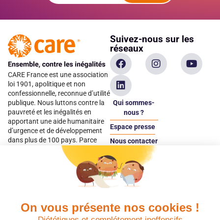
Suivez-nous sur les
réseaux
CARE France est une association
loi 1901, apolitique et non
confessionnelle, reconnue d’utilité
Qui sommes-
publique. Nous luttons contre la
pauvreté et les inégalités en
nous ?
apportant une aide humanitaire
Espace presse
d’urgence et de développement
dans plus de 100 pays. Parce
Nous contacter
qu’elles sont les premières
Espace
victimes des inégalités, CARE met
donateur
les femmes et les filles au cœur
de ses programmes.
On vous présente nos cookies !
Quels avantages fiscaux ?
Donner en confiance
Diététiques et complétement inoffensifs