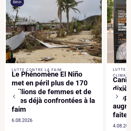
Bénin
LUTTE 
LUTTE CONTRE LA FAIM
Le Phénomène El Niño
CLIMATI
Canic
met en péril plus de 170
dixiè
millions de femmes et de
suppl
filles déjà confrontées à la
augme
faim
faite
6.08.2026
4.08.20