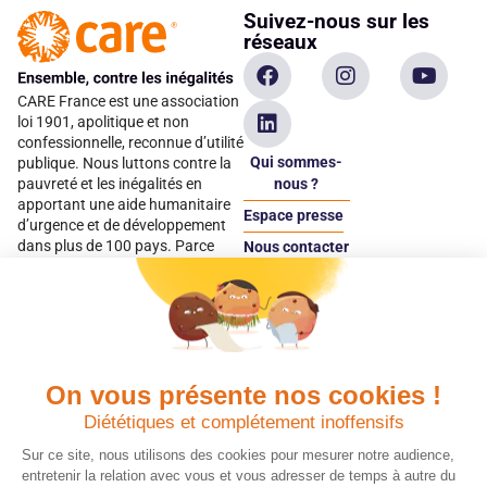
Suivez-nous sur les
réseaux
CARE France est une association
loi 1901, apolitique et non
confessionnelle, reconnue d’utilité
Qui sommes-
publique. Nous luttons contre la
pauvreté et les inégalités en
nous ?
apportant une aide humanitaire
Espace presse
d’urgence et de développement
dans plus de 100 pays. Parce
Nous contacter
qu’elles sont les premières
Espace
victimes des inégalités, CARE met
donateur
les femmes et les filles au cœur
de ses programmes.
On vous présente nos cookies !
Quels avantages fiscaux ?
Donner en confiance
Diététiques et complétement inoffensifs
Chaque don effectué à une
Vos dons sont
association reconnue d’utilité
déductibles à 75 % de
Sur ce site, nous utilisons des cookies pour mesurer notre audience,
publique comme CARE, est
vos impôts. Depuis
entretenir la relation avec vous et vous adresser de temps à autre du