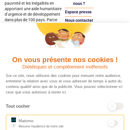
pauvreté et les inégalités en
nous ?
apportant une aide humanitaire
Espace presse
d’urgence et de développement
dans plus de 100 pays. Parce
Nous contacter
qu’elles sont les premières
Espace
victimes des inégalités, CARE met
donateur
les femmes et les filles au cœur
de ses programmes.
On vous présente nos cookies !
Quels avantages fiscaux ?
Donner en confiance
Diététiques et complétement inoffensifs
Chaque don effectué à une
Vos dons sont
association reconnue d’utilité
déductibles à 75 % de
Sur ce site, nous utilisons des cookies pour mesurer notre audience,
publique comme CARE, est
vos impôts. Depuis
entretenir la relation avec vous et vous adresser de temps à autre du
déductible jusqu’à 75 % de l’impôt
plus de 15 ans, CARE
contenu qualitif ainsi que de la publicité. Vous pouvez sélectionner ici
sur le revenu. Modalités de
France est une
ceux que vous autorisez à rester ici.
déduction, déclaration des dons
association Don en
et sens de votre geste : découvrez
Confiance, organisme
Tout cocher
ce qu’il faut savoir sur la
indépendant qui
défiscalisation des dons en
contrôle la bonne
France pour exprimer votre
utilisation des dons.
Matomo
générosité et optimiser votre
Nous nous engageons
?
Mesurer l'audience de notre site
fiscalité en toute confiance.
ainsi à 100 % de