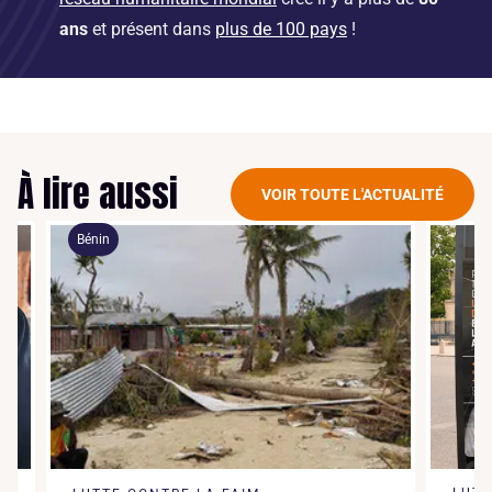
ans
et présent dans
plus de 100 pays
!
À lire aussi
VOIR TOUTE L'ACTUALITÉ
Bénin