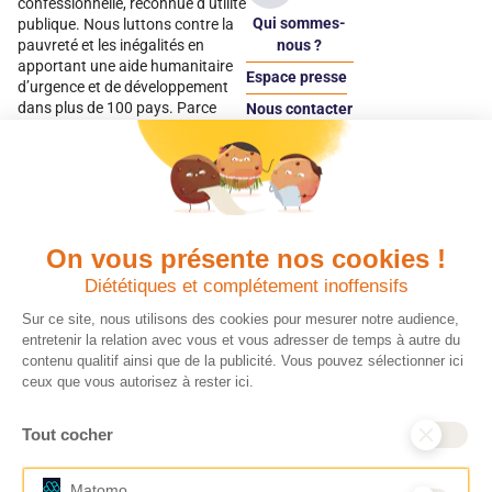
confessionnelle, reconnue d’utilité
Qui sommes-
publique. Nous luttons contre la
pauvreté et les inégalités en
nous ?
apportant une aide humanitaire
Espace presse
d’urgence et de développement
dans plus de 100 pays. Parce
Nous contacter
qu’elles sont les premières
Espace
victimes des inégalités, CARE met
donateur
les femmes et les filles au cœur
de ses programmes.
On vous présente nos cookies !
Quels avantages fiscaux ?
Donner en confiance
Diététiques et complétement inoffensifs
Chaque don effectué à une
Vos dons sont
association reconnue d’utilité
déductibles à 75 % de
Sur ce site, nous utilisons des cookies pour mesurer notre audience,
publique comme CARE, est
vos impôts. Depuis
entretenir la relation avec vous et vous adresser de temps à autre du
déductible jusqu’à 75 % de l’impôt
plus de 15 ans, CARE
contenu qualitif ainsi que de la publicité. Vous pouvez sélectionner ici
sur le revenu. Modalités de
France est une
ceux que vous autorisez à rester ici.
déduction, déclaration des dons
association Don en
et sens de votre geste : découvrez
Confiance, organisme
Tout cocher
ce qu’il faut savoir sur la
indépendant qui
défiscalisation des dons en
contrôle la bonne
France pour exprimer votre
utilisation des dons.
Matomo