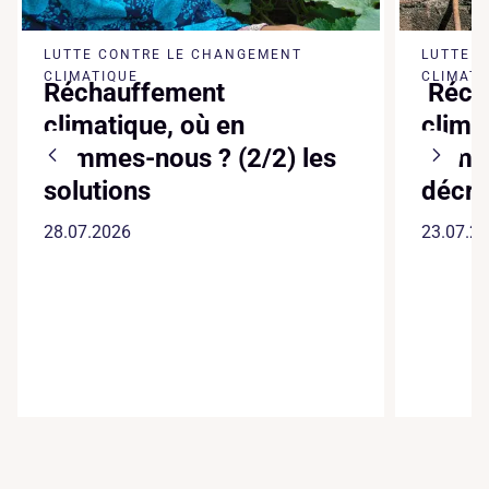
LUTTE CONTRE LE CHANGEMENT
LUTTE 
CLIMATIQUE
CLIMATI
Réchauffement
Réch
climatique, où en
clima
sommes-nous ? (2/2) les
somm
solutions
décry
28.07.2026
23.07.2