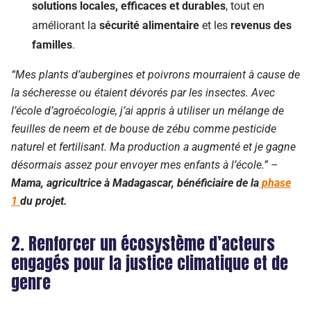
solutions locales, efficaces et durables
, tout en
améliorant la
sécurité alimentaire
et les
revenus des
familles
.
“
M
es plants d’aubergine
s et poivrons
mourr
aient
à cause de
la sécheresse
ou étaient dévorés par les insectes.
Avec
l’école d’agroécologie, j
’ai appris à
utilise
r
un mélange de
feuilles de neem et de bouse de zébu comme pesticide
naturel et fertilisant.
M
a production
a augmenté
et
je gagne
désormais assez pour
envoyer mes enfants à l’école.” –
Mama, agricultrice à Madagascar,
bénéficiaire de la
phase
1
du projet
.
2.
Renforcer un écosystème d’acteurs
engagés p
our la justice climatique et de
genre