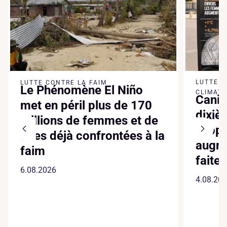
LUTTE 
LUTTE CONTRE LA FAIM
Le Phénomène El Niño
CLIMATI
Canic
met en péril plus de 170
dixiè
millions de femmes et de
suppl
filles déjà confrontées à la
augme
faim
faite
6.08.2026
4.08.20