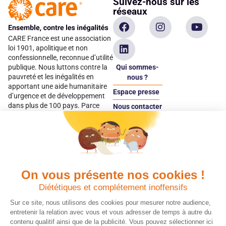
Suivez-nous sur les
réseaux
CARE France est une association
loi 1901, apolitique et non
confessionnelle, reconnue d’utilité
Qui sommes-
publique. Nous luttons contre la
pauvreté et les inégalités en
nous ?
apportant une aide humanitaire
Espace presse
d’urgence et de développement
dans plus de 100 pays. Parce
Nous contacter
qu’elles sont les premières
Espace
victimes des inégalités, CARE met
donateur
les femmes et les filles au cœur
de ses programmes.
On vous présente nos cookies !
Quels avantages fiscaux ?
Donner en confiance
Diététiques et complétement inoffensifs
Chaque don effectué à une
Vos dons sont
association reconnue d’utilité
déductibles à 75 % de
Sur ce site, nous utilisons des cookies pour mesurer notre audience,
publique comme CARE, est
vos impôts. Depuis
entretenir la relation avec vous et vous adresser de temps à autre du
déductible jusqu’à 75 % de l’impôt
plus de 15 ans, CARE
contenu qualitif ainsi que de la publicité. Vous pouvez sélectionner ici