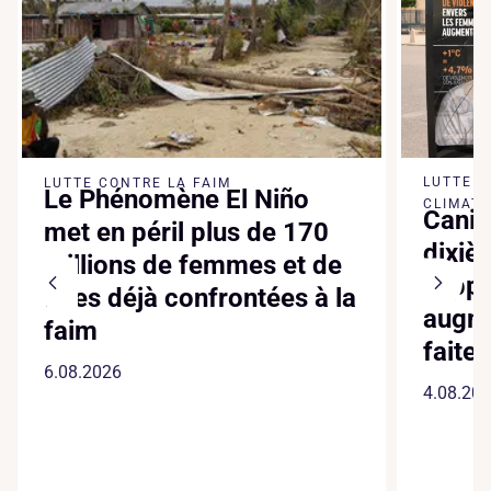
LUTTE 
LUTTE CONTRE LA FAIM
Le Phénomène El Niño
CLIMATI
Canic
met en péril plus de 170
dixiè
millions de femmes et de
suppl
filles déjà confrontées à la
augme
faim
faite
6.08.2026
4.08.20