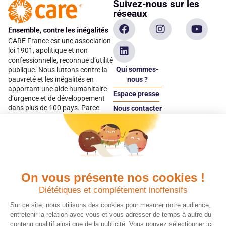
Suivez-nous sur les
réseaux
CARE France est une association
loi 1901, apolitique et non
confessionnelle, reconnue d’utilité
Qui sommes-
publique. Nous luttons contre la
pauvreté et les inégalités en
nous ?
apportant une aide humanitaire
Espace presse
d’urgence et de développement
dans plus de 100 pays. Parce
Nous contacter
qu’elles sont les premières
Espace
victimes des inégalités, CARE met
donateur
les femmes et les filles au cœur
de ses programmes.
On vous présente nos cookies !
Quels avantages fiscaux ?
Donner en confiance
Diététiques et complétement inoffensifs
Chaque don effectué à une
Vos dons sont
association reconnue d’utilité
déductibles à 75 % de
Sur ce site, nous utilisons des cookies pour mesurer notre audience,
publique comme CARE, est
vos impôts. Depuis
entretenir la relation avec vous et vous adresser de temps à autre du
déductible jusqu’à 75 % de l’impôt
plus de 15 ans, CARE
contenu qualitif ainsi que de la publicité. Vous pouvez sélectionner ici