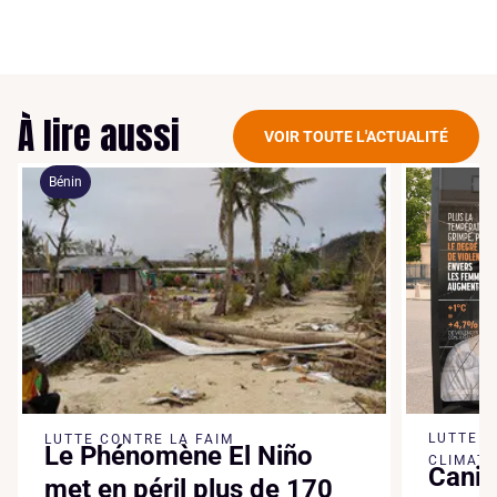
À lire aussi
VOIR TOUTE L'ACTUALITÉ
Bénin
LUTTE 
LUTTE CONTRE LA FAIM
Le Phénomène El Niño
CLIMATI
Canic
met en péril plus de 170