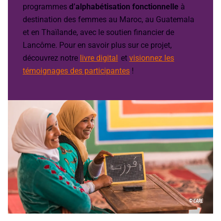
programmes
d’alphabétisation fonctionnelle
à
destination des femmes au Maroc, au Guatemala
et en Thaïlande, avec le soutien financier de
Lancôme. Pour en savoir plus sur ce projet,
découvrez notre
livre digital
et
visionnez les
témoignages des participantes
!
© CARE