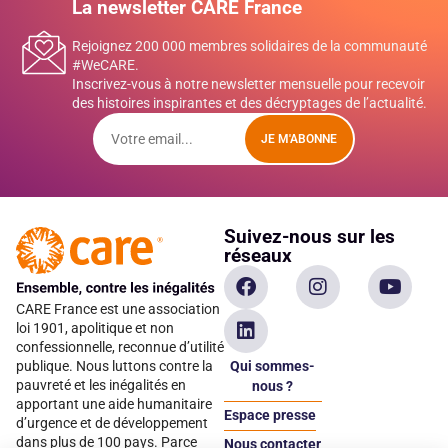
La newsletter CARE France
Rejoignez 200 000 membres solidaires de la communauté
#WeCARE.
Inscrivez-vous à notre newsletter mensuelle pour recevoir
des histoires inspirantes et des décryptages de l’actualité.
JE M'ABONNE
Suivez-nous sur les
réseaux
CARE France est une association
loi 1901, apolitique et non
confessionnelle, reconnue d’utilité
Qui sommes-
publique. Nous luttons contre la
pauvreté et les inégalités en
nous ?
apportant une aide humanitaire
Espace presse
d’urgence et de développement
dans plus de 100 pays. Parce
Nous contacter