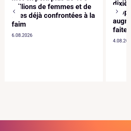
dixiè
millions de femmes et de
suppl
filles déjà confrontées à la
augme
faim
faite
6.08.2026
4.08.20