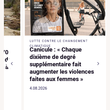
LUTTE CONTRE LE CHANGEMENT
DÉFENSE
À Mad
CLIMATIQUE
Canicule : « Chaque
brise
dixième de degré
et tr
supplémentaire fait
écol
augmenter les violences
30.07.2
faites aux femmes »
4.08.2026