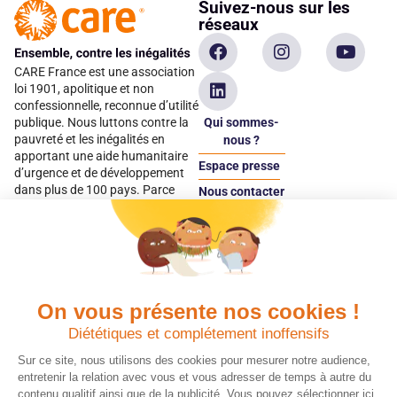
Suivez-nous sur les
réseaux
CARE France est une association
loi 1901, apolitique et non
confessionnelle, reconnue d’utilité
Qui sommes-
publique. Nous luttons contre la
pauvreté et les inégalités en
nous ?
apportant une aide humanitaire
Espace presse
d’urgence et de développement
dans plus de 100 pays. Parce
Nous contacter
qu’elles sont les premières
Espace
victimes des inégalités, CARE met
donateur
les femmes et les filles au cœur
de ses programmes.
On vous présente nos cookies !
Quels avantages fiscaux ?
Donner en confiance
Diététiques et complétement inoffensifs
Chaque don effectué à une
Vos dons sont
association reconnue d’utilité
déductibles à 75 % de
Sur ce site, nous utilisons des cookies pour mesurer notre audience,
publique comme CARE, est
vos impôts. Depuis
entretenir la relation avec vous et vous adresser de temps à autre du
déductible jusqu’à 75 % de l’impôt
plus de 15 ans, CARE
contenu qualitif ainsi que de la publicité. Vous pouvez sélectionner ici