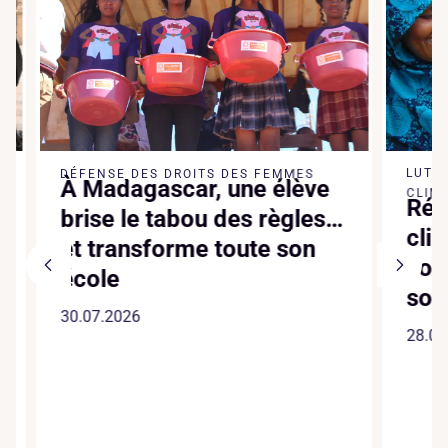
LUTTE 
DÉFENSE DES DROITS DES FEMMES
À Madagascar, une élève
CLIMATI
Réch
brise le tabou des règles…
clima
et transforme toute son
somme
école
solut
30.07.2026
28.07.2