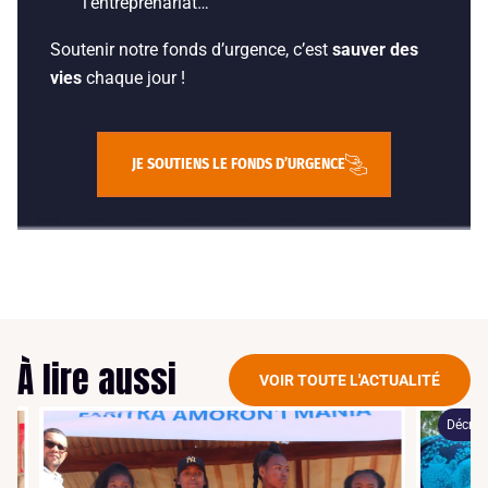
l’entreprenariat…
Soutenir notre fonds d’urgence, c’est
sauver des
vies
chaque jour !
JE SOUTIENS LE FONDS D’URGENCE
À lire aussi
VOIR TOUTE L'ACTUALITÉ
Décryptag