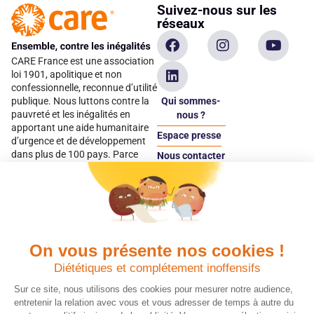
Suivez-nous sur les
réseaux
CARE France est une association
loi 1901, apolitique et non
confessionnelle, reconnue d’utilité
Qui sommes-
publique. Nous luttons contre la
pauvreté et les inégalités en
nous ?
apportant une aide humanitaire
Espace presse
d’urgence et de développement
dans plus de 100 pays. Parce
Nous contacter
qu’elles sont les premières
Espace
victimes des inégalités, CARE met
donateur
les femmes et les filles au cœur
de ses programmes.
On vous présente nos cookies !
Quels avantages fiscaux ?
Donner en confiance
Diététiques et complétement inoffensifs
Chaque don effectué à une
Vos dons sont
association reconnue d’utilité
déductibles à 75 % de
Sur ce site, nous utilisons des cookies pour mesurer notre audience,
publique comme CARE, est
vos impôts. Depuis
entretenir la relation avec vous et vous adresser de temps à autre du
déductible jusqu’à 75 % de l’impôt
plus de 15 ans, CARE