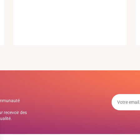
communauté
r recevoir des
ualité.