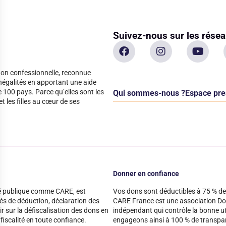
Suivez-nous sur les rése
non confessionnelle, reconnue
 inégalités en apportant une aide
100 pays. Parce qu’elles sont les
Qui sommes-nous ?
Espace pre
 les filles au cœur de ses
 données sur les utilisateurs d'un site web
Donner en confiance
té publique comme CARE, est
Vos dons sont déductibles à 75 % de
oir s'il y a des conversions.
tés de déduction, déclaration des
CARE France est une association Do
ir sur la défiscalisation des dons en
indépendant qui contrôle la bonne u
 fiscalité en toute confiance.
engageons ainsi à 100 % de transpare
indicateurs tels que le trafic, les produits les plus consultés, ou encore la ré