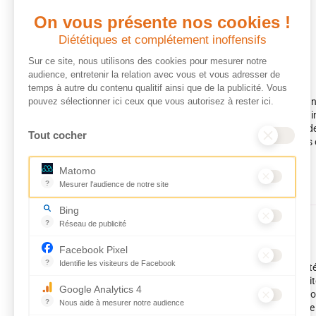
On vous présente nos cookies !
Diététiques et complétement inoffensifs
Sur ce site, nous utilisons des cookies pour mesurer notre
audience, entretenir la relation avec vous et vous adresser de
temps à autre du contenu qualitif ainsi que de la publicité. Vous
pouvez sélectionner ici ceux que vous autorisez à rester ici.
CARE France est une association loi 1901, apolitique et 
d’utilité publique. Nous luttons contre la pauvreté et les
humanitaire d’urgence et de développement dans plus de 
Tout cocher
premières victimes des inégalités, CARE met les femmes et
programmes.
Matomo
?
Mesurer l'audience de notre site
Outil analytique (alternative à Google Analytics) collectant des
Bing
?
Réseau de publicité
Moteur de recherche / Navigateur
Quels avantages fiscaux ?
Facebook Pixel
?
Identifie les visiteurs de Facebook
Chaque don effectué à une association reconnue d’utili
Permet de suivre les actions du visiteur sur le site web, et de v
déductible jusqu’à 75 % de l’impôt sur le revenu. Modali
Google Analytics 4
dons et sens de votre geste : découvrez ce qu’il faut savo
?
Nous aide à mesurer notre audience
France pour exprimer votre générosité et optimiser votre
Essentiel pour la gestion du site web, il permet de mesurer des 