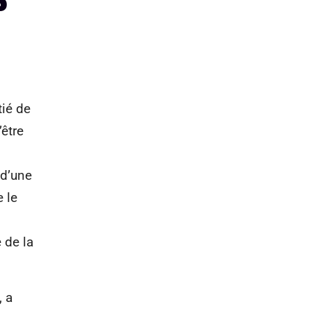
tié de
’être
 d’une
e le
 de la
, a