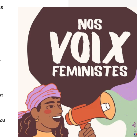
s
r
t
za