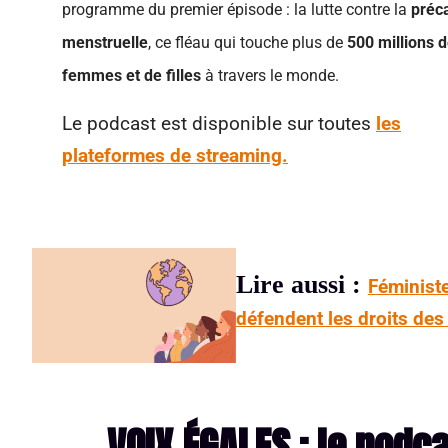
programme du premier épisode : la lutte contre la
préca
menstruelle
, ce fléau qui touche plus de
500 millions 
femmes et de filles
à travers le monde.
Le podcast est disponible sur toutes
les
plateformes de streaming.
Lire aussi :
Féministe
défendent les droits de
VOIX ÉGALES : le podc