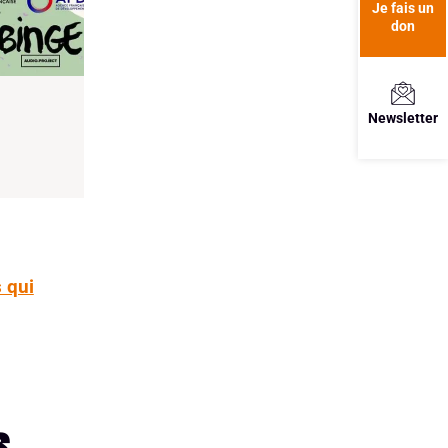
Je fais un
don
Newsletter
 qui
s