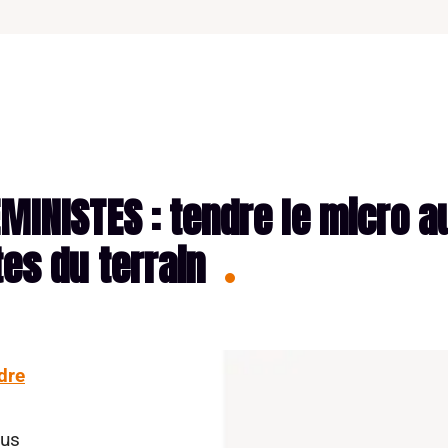
MINISTES : tendre le micro a
tes du terrain
dre
ous