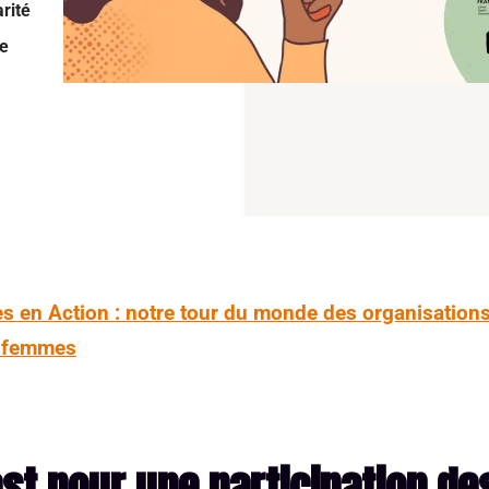
rité
de
s en Action : notre tour du monde des organisations
s femmes
ast pour une participation de