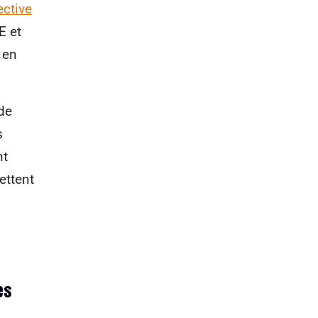
ective
E et
 en
de
s
nt
ettent
es