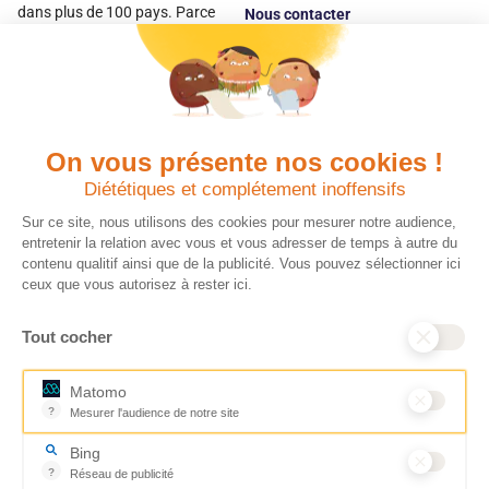
dans plus de 100 pays. Parce
Nous contacter
qu’elles sont les premières
Espace
victimes des inégalités, CARE met
donateur
les femmes et les filles au cœur
de ses programmes.
On vous présente nos cookies !
Quels avantages fiscaux ?
Donner en confiance
Diététiques et complétement inoffensifs
Chaque don effectué à une
Vos dons sont
association reconnue d’utilité
déductibles à 75 % de
Sur ce site, nous utilisons des cookies pour mesurer notre audience,
publique comme CARE, est
vos impôts. Depuis
entretenir la relation avec vous et vous adresser de temps à autre du
déductible jusqu’à 75 % de l’impôt
plus de 15 ans, CARE
contenu qualitif ainsi que de la publicité. Vous pouvez sélectionner ici
sur le revenu. Modalités de
France est une
ceux que vous autorisez à rester ici.
déduction, déclaration des dons
association Don en
et sens de votre geste : découvrez
Confiance, organisme
Tout cocher
ce qu’il faut savoir sur la
indépendant qui
défiscalisation des dons en
contrôle la bonne
France pour exprimer votre
utilisation des dons.
Matomo
générosité et optimiser votre
Nous nous engageons
?
Mesurer l'audience de notre site
fiscalité en toute confiance.
ainsi à 100 % de
Outil analytique (alternative à Google Analytics) collectant des don
En savoir plus
transparence et de
Bing
rigueur dans
?
Réseau de publicité
l’utilisation de vos