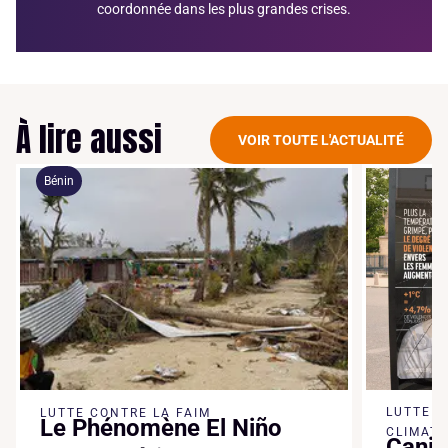
coordonnée dans les plus grandes crises.
À lire aussi
VOIR TOUTE L'ACTUALITÉ
Bénin
LUTTE 
LUTTE CONTRE LA FAIM
Le Phénomène El Niño
CLIMATI
Canic