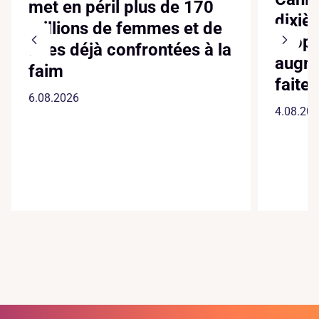
met en péril plus de 170
dixiè
millions de femmes et de
suppl
filles déjà confrontées à la
augme
faim
faite
6.08.2026
4.08.20