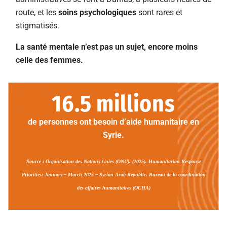
route, et les
soins psychologiques
sont rares et
stigmatisés.
La santé mentale n’est pas un sujet, encore moins
celle des femmes.
16.5
 millions
de personnes ont besoin d’aide humanitaire en
Syrie.
Source :
Organisation des Nations Unies (ONU)
. (2025). Humanitarian Response
Priorities: January – March 2025 – Syrian Arab Republic. Bureau de la coordination
des affaires humanitaires (OCHA)