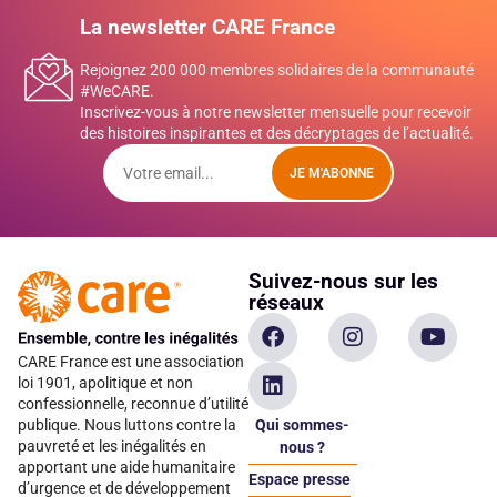
La newsletter CARE France
Rejoignez 200 000 membres solidaires de la communauté
#WeCARE.
Inscrivez-vous à notre newsletter mensuelle pour recevoir
des histoires inspirantes et des décryptages de l’actualité.
JE M'ABONNE
Suivez-nous sur les
réseaux
CARE France est une association
loi 1901, apolitique et non
confessionnelle, reconnue d’utilité
Qui sommes-
publique. Nous luttons contre la
pauvreté et les inégalités en
nous ?
apportant une aide humanitaire
Espace presse
d’urgence et de développement