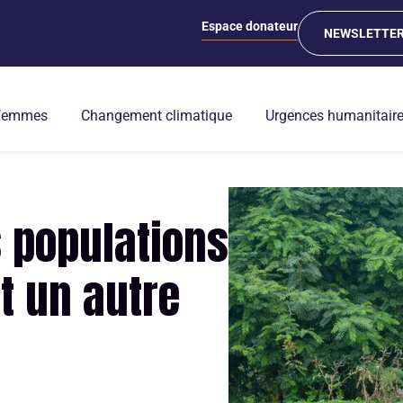
Espace donateur
NEWSLETTE
 femmes
Changement climatique
Urgences humanitair
 populations
t un autre