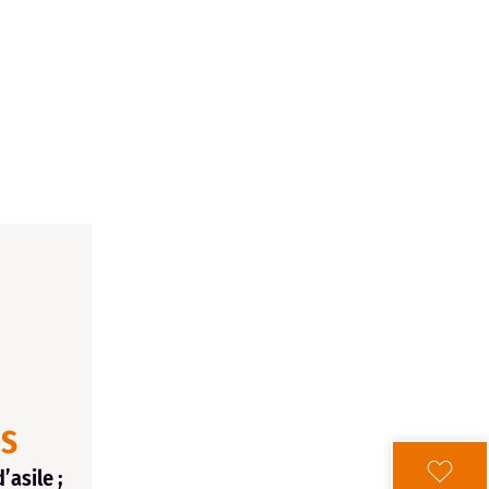
NS
asile ;