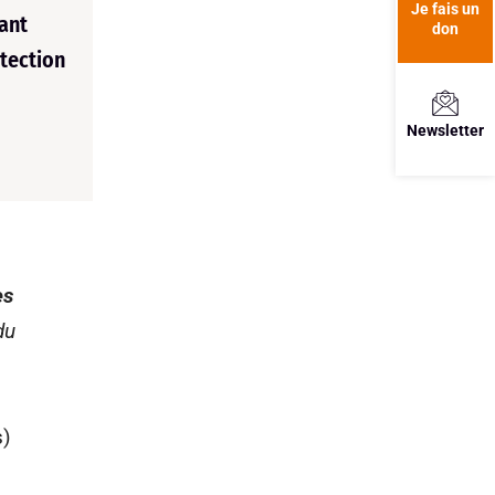
Je fais un
yant
don
tection
Newsletter
es
du
s)