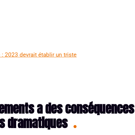
 2023 devrait établir un triste
cements a des conséquences
s dramatiques