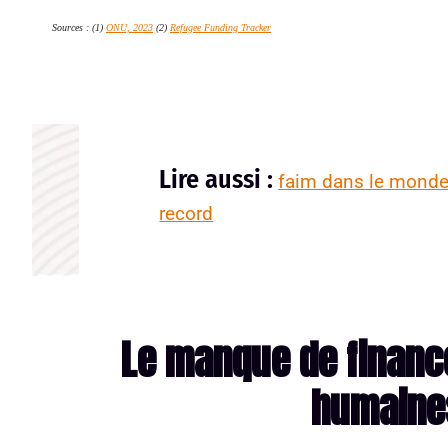
Sources : (1)
ONU, 2023
(2)
Refugee Funding Tracker
Lire aussi :
faim dans le monde :
record
Le manque de finan
humaine